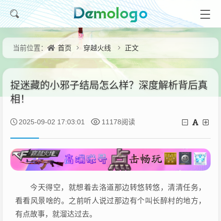
首页
穿越火线
正文
当前位置：
捉迷藏的小邪子结局怎么样？深度解析背后真
相！
2025-09-02 17:03:01
11178阅读
今天得空，就想着去洛道那边转悠转悠，清清任务，
看看风景啥的。之前听人说过那边有个叫长醉村的地方，
有点故事，就溜达过去。