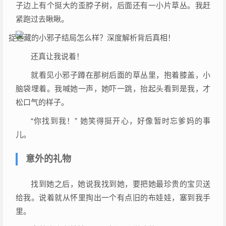
子边上有个挺大的歪脖子树，后面还有一小片草丛。我赶
紧跑过去瞅瞅。
还真让我说着！
就看见小邪子蹲在那树后面的草丛里，抱着膝盖，小
脑袋埋着。我喊她一声，她吓一跳，抬起头看到是我，才
松口气的样子。
“你找到我！” 她笑得挺开心，好像暂时忘爹妈的事
儿。
意外的礼物
找到她之后，她说我找到她，要把她最珍贵的宝贝送
给我。说着就从怀里掏出一个有点旧的布娃娃，塞到我手
里。