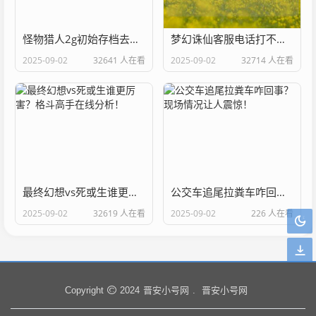
怪物猎人2g初始存档去哪找？几个网站帮你搞定！
梦幻诛仙客服电话打不通？试试这几个解决方法！
2025-09-02
32641 人在看
2025-09-02
32714 人在看
最终幻想vs死或生谁更厉害？格斗高手在线分析！
公交车追尾拉粪车咋回事？现场情况让人震惊！
2025-09-02
32619 人在看
2025-09-02
226 人在看
晋安小号网
晋安小号网
Copyright
2024
.