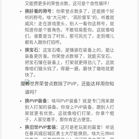
又能攒更多的荣誉点数，这可是个良性循环！
换好看的称号：
你荣誉点数多了，还能换个好
听的称号。啥“大元帅”、“高阶督军”的，听着就
威风！走在游戏里头，别人一看你这称号，就
知道你是个狠角色，不敢轻易惹你。这就像咱
们，谁要是当了村长，那可风光了，走到哪儿
都有人跟你打招呼。
换宝石：
这宝石嘞，是镶嵌在装备上的，能让
装备更厉害。你荣誉点数够了，就能买宝石，
把宝石镶在装备上，打架就更得劲儿了。这就
像咱们锄头钝了，得磨一磨，磨快了锄地就更
快了。
换PVP装备：
啥叫PVP装备？就是专门用来跟
别人打架的装备。你穿上PVP装备，跟别人打
架就更有优势。这就像咱们打架，你拿个棍
子，人家空着手，那你肯定占便宜。
换旧世PVP套装：
这可是老玩家的最爱！听说
在暴风城旧城区勇士大厅能换到，啥大元帅60