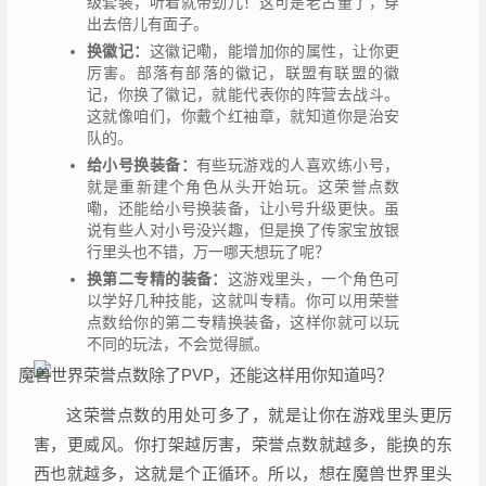
级套装，听着就带劲儿！这可是老古董了，穿
出去倍儿有面子。
换徽记：
这徽记嘞，能增加你的属性，让你更
厉害。部落有部落的徽记，联盟有联盟的徽
记，你换了徽记，就能代表你的阵营去战斗。
这就像咱们，你戴个红袖章，就知道你是治安
队的。
给小号换装备：
有些玩游戏的人喜欢练小号，
就是重新建个角色从头开始玩。这荣誉点数
嘞，还能给小号换装备，让小号升级更快。虽
说有些人对小号没兴趣，但是换了传家宝放银
行里头也不错，万一哪天想玩了呢？
换第二专精的装备：
这游戏里头，一个角色可
以学好几种技能，这就叫专精。你可以用荣誉
点数给你的第二专精换装备，这样你就可以玩
不同的玩法，不会觉得腻。
这荣誉点数的用处可多了，就是让你在游戏里头更厉
害，更威风。你打架越厉害，荣誉点数就越多，能换的东
西也就越多，这就是个正循环。所以，想在魔兽世界里头