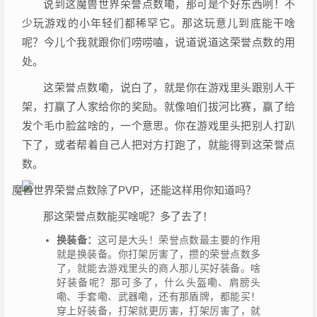
说到这魔兽世界荣誉点数嘞，那可是个好东西咧！不
少玩游戏的小年轻们都稀罕它。那这玩意儿到底能干啥
呢？今儿个我就跟你们唠唠嗑，说道说道这荣誉点数的用
处。
这荣誉点数嘞，说白了，就是你在游戏里头跟别人干
架，打赢了人家给你的奖励。就像咱们拔河比赛，赢了给
发个毛巾脸盆啥的，一个意思。你在游戏里头把别人打趴
下了，或者帮着自己人把对方打跑了，就能得到这荣誉点
数。
那这荣誉点数能买啥呢？多了去了！
换装备：
这可是大头！荣誉点数最主要的作用
就是换装备。你打架厉害了，攒的荣誉点数多
了，就能去游戏里头的商人那儿买好装备。啥
好装备呢？那可多了，什么头盔嘞、肩膀头
嘞、手套嘞、武器嘞，还有那盾牌，都能买！
穿上好装备，打架就更厉害，打架厉害了，就