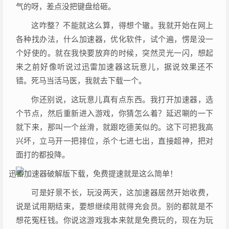
气的呀，差点没把键盘给砸。
这咋整？不能就这么算，得想个辙。我就开始在网上
各种找办法，什么加速器，优化软件，试个遍，愣是没一
个好使的。就在我快要放弃的时候，突然灵光一闪，想起
来之前好像听说过迅雷加速器这玩意儿，据说效果还不
错。死马当活马医，我就去下载一个。
你还别说，这玩意儿真有点东西。我打开加速器，选
个节点，然后重新进入游戏，你猜怎么着？延迟唰的一下
就下来，那叫一个丝滑，就跟吃德芙似的。这下可把我高
兴坏，立马开一把排位，杀个七进七出，直接超神，把对
面打的都投降。
可是好景不长，玩没两天，这加速器居然开始收费，
说是试用期结束，要想继续用就得充会员。别的都就是不
想花冤枉钱。你说这游戏我本来就是免费玩的，现在为玩