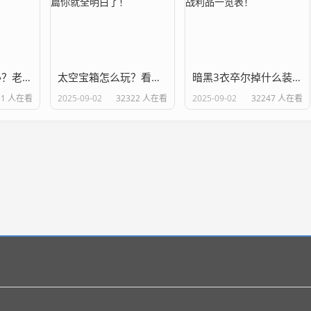
暗黑2花屏怎么办？老玩家教你几个解决办法！
太空宝箱怎么玩？看完这篇你就全明白了！
暗黑3衣卒尔掉什么装备？战利品一览表！
81 人在看
2025-09-02
32322 人在看
2025-09-02
32247 人在看