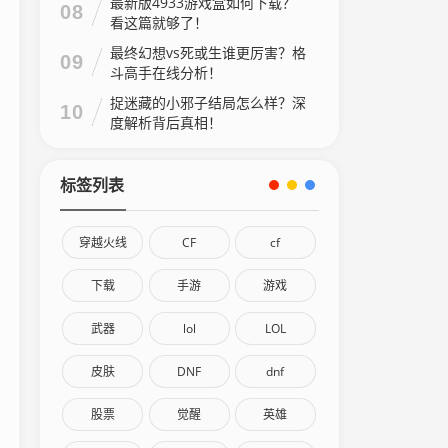
最新版4933游戏盒如何下载？
08
看这篇就够了！
最终幻想vs死或生谁更厉害？格
09
斗高手在线分析！
捉迷藏的小邪子结局怎么样？深
10
度解析背后真相！
标签列表
穿越火线
CF
cf
下载
手游
游戏
武器
lol
LOL
皮肤
DNF
dnf
股票
觉醒
英雄