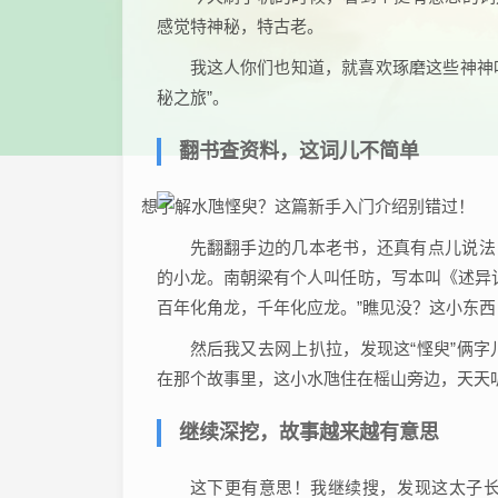
感觉特神秘，特古老。
我这人你们也知道，就喜欢琢磨这些神神叨
秘之旅”。
翻书查资料，这词儿不简单
先翻翻手边的几本老书，还真有点儿说法
的小龙。南朝梁有个人叫任昉，写本叫《述异
百年化角龙，千年化应龙。”瞧见没？这小东
然后我又去网上扒拉，发现这“悭臾”俩
在那个故事里，这小水虺住在榣山旁边，天天
继续深挖，故事越来越有意思
这下更有意思！我继续搜，发现这太子