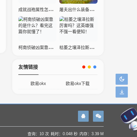
成就战袍属性怎么样？详细数据分析与解读！
屠夫出什么装备厉害？这几个出装让敌人害怕！
柯南侦破凶案靠的是什么？看完这篇你就懂了！
枯萎之壤泽拉斯厉害吗？这英雄强不强一看便知！
友情链接
欧易okx
欧易okx下载
查询：10 次
耗时：0.048 秒
内存：3.39 M