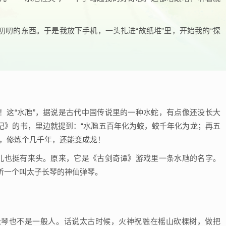
叨的东西。于是我放下手机，一头扎进“故纸堆”里，开始我的“探
！这“水虺”，据说是古代中国传说里的一种水蛇，有点像还没长大
记》的书，里边就提到：“水虺五百年化为蛟，蛟千年化为龙；再五
西，修炼个几千年，还能变成龙！
字儿也挺有来头。原来，它是《古剑奇谭》游戏里一条水虺的名字。
听一个叫太子长琴的神仙弹琴。
长琴也不是一般人。话说太古时候，火神祝融在榣山砍棵树，做把