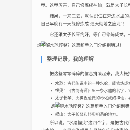
琴。这琴厉害，自己修炼成神仙，就是太子长
结果，一来二去，就认识住在旁边水里的
自己早晚有一天能修炼成“通天彻地之应龙”！
它还跟太子长琴约好，等自己修炼成龙，
整理记录，我的理解
把这些零零碎碎的信息拼凑起来，我大概
水虺
：古代传说中的一种水蛇，能修炼成
悭臾
：《古剑奇谭》里一条水虺的名字，
太子长琴
：火神祝融做的琴化成的神仙，
榣山
：太子长琴和悭臾相遇的地方。
所以说，“水虺悭臾”这四个字，是把古