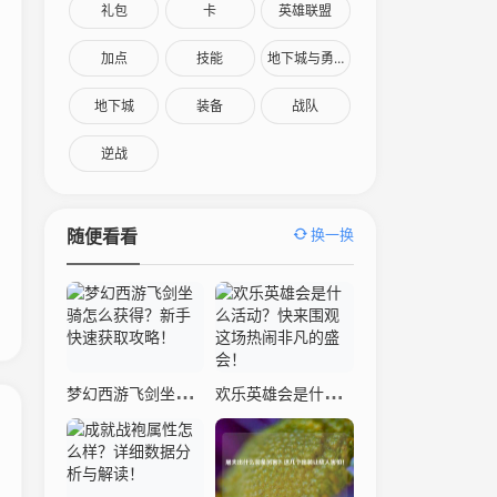
礼包
卡
英雄联盟
加点
技能
地下城与勇士
地下城
装备
战队
逆战
换一换
随便看看
梦幻西游飞剑坐骑怎么获得？新手快速获取攻略！
欢乐英雄会是什么活动？快来围观这场热闹非凡的盛会！