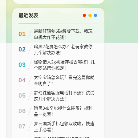
最近发表
最新轩辕剑6破解版下载，畅玩
01
单机大作不花钱！
暗黑2花屏怎么办？老玩家教你
02
几个解决办法！
怪物猎人2g初始存档去哪找？几
03
个网站帮你搞定！
太空宝箱怎么玩？看完这篇你就
04
全明白了！
梦幻诛仙客服电话打不通？试试
05
这几个解决方法！
暗黑3衣卒尔掉什么装备？战利
06
品一览表！
梦三国新手礼包领取攻略，快速
07
上手必看！