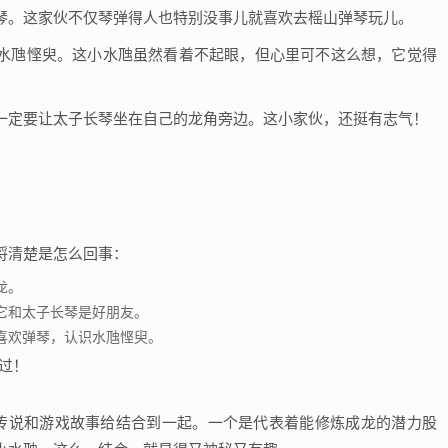
琴。这家伙不仅琴弹得人也特别没事儿就喜欢去榣山弹琴玩儿。
水虺悭臾。这小水虺虽然看着不起眼，但心里可不这么想，它觉得
一定要让太子长琴坐在自己的龙角旁边。这小家伙，还挺有志气！
捋清楚是怎么回事：
龙。
它和太子长琴是好朋友。
喜欢弹琴，认识水虺悭臾。
代传说和游戏故事给结合到一起。一个是代表着能修炼成龙的潜力股