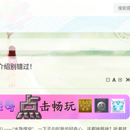
介绍别错过！
儿——“水虺悭臾”，一下子勾起我的好奇心。这都啥跟啥？听着就