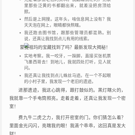
里那些泛黄的书都翻出来，就差没把房顶给
掀。
然后是上网搜。这年头，啥信息网上没有？我
天天泡在网上，眼睛都快熬瞎。
我还跑去图书馆，跟那些管理员都混熟。别
说，还真让我找到点儿有用的线索。
实地考察。我一咬牙，一跺脚，直接买张机票
飞墨西哥去！到地儿，我就四处打听，见人就
问。
我还真让我找到点儿蛛丝马迹。在一个不起眼
的小村子里，我发现一个老旧的遗迹。
进那遗迹，我这心跳得，跟打鼓似的。黑灯瞎火的，
我就靠一个手电筒照亮。走着走着，还真让我发现一个密
室！
费九牛二虎之力，我打开密室的门。你们猜怎么着？
里面金光闪闪，亮瞎我的眼！我滴个乖乖，这回真是发大
财！