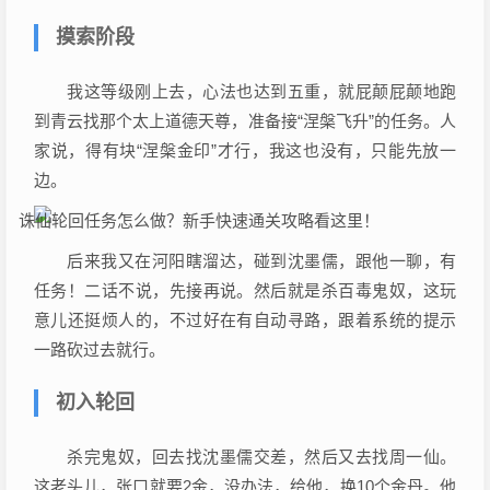
摸索阶段
我这等级刚上去，心法也达到五重，就屁颠屁颠地跑
到青云找那个太上道德天尊，准备接“涅槃飞升”的任务。人
家说，得有块“涅槃金印”才行，我这也没有，只能先放一
边。
后来我又在河阳瞎溜达，碰到沈墨儒，跟他一聊，有
任务！二话不说，先接再说。然后就是杀百毒鬼奴，这玩
意儿还挺烦人的，不过好在有自动寻路，跟着系统的提示
一路砍过去就行。
初入轮回
杀完鬼奴，回去找沈墨儒交差，然后又去找周一仙。
这老头儿，张口就要2金，没办法，给他，换10个金丹。他