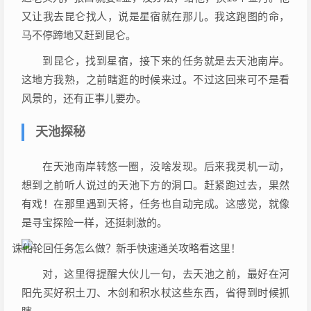
又让我去昆仑找人，说是星宿就在那儿。我这跑图的命，
马不停蹄地又赶到昆仑。
到昆仑，找到星宿，接下来的任务就是去天池南岸。
这地方我熟，之前瞎逛的时候来过。不过这回来可不是看
风景的，还有正事儿要办。
天池探秘
在天池南岸转悠一圈，没啥发现。后来我灵机一动，
想到之前听人说过的天池下方的洞口。赶紧跑过去，果然
有戏！在那里遇到天将，任务也自动完成。这感觉，就像
是寻宝探险一样，还挺刺激的。
对，这里得提醒大伙儿一句，去天池之前，最好在河
阳先买好积土刀、木剑和积水杖这些东西，省得到时候抓