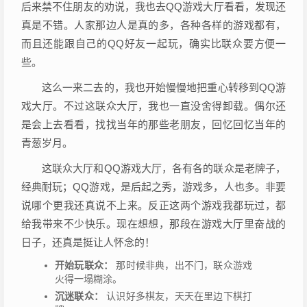
后来禁不住朋友的劝说，我也去QQ游戏大厅看看，发现还
真是不错。人家那边人是真的多，各种各样的游戏都有，
而且还能跟自己的QQ好友一起玩，确实比联众要方便一
些。
这么一来二去的，我也开始慢慢地把重心转移到QQ游
戏大厅。不过这联众大厅，我也一直没舍得卸载。偶尔还
是会上去看看，找找当年的那些老朋友，回忆回忆当年的
青葱岁月。
这联众大厅和QQ游戏大厅，各有各的联众是老牌子，
经典耐玩；QQ游戏，是后起之秀，游戏多，人也多。非要
说哪个更我还真说不上来。反正这两个游戏我都玩过，都
给我带来不少快乐。现在想想，那段在游戏大厅里奋战的
日子，还真是挺让人怀念的！
开始玩联众：
那时候非典，出不门，联众游戏
火得一塌糊涂。
沉迷联众：
认识好多棋友，天天在里边下棋打