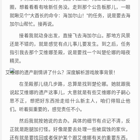
圈，想着看看有啥新任务没。走到那个公告板那儿，一眼
就瞅见个“大酋长的命令：海加尔山！”的任务，说是要去海
加尔山帮忙。接再说。
接着我就动身出发，直接飞去海加尔山。那地方风景
还是不错的，就是感觉有点儿事儿要发生。到之后，任务
指引我去那个艾维娜圣殿，说是要找一个叫楚伦娜的暗夜
精灵。
在圣殿那儿绕几步路，总算是找到楚伦娜。她就跟我
说起艾维娜的遗产这事儿，大意就是有些艾维娜的子嗣心
思不正，想把好东西抢走给什么新主人，咱们得阻止他
们。听着挺重要的，感觉责任不小。
然后我就按她说的去办。具体的细节有点记不清，反
正就是跑腿加打怪。好像是要去处理一些被腐蚀的家伙，
还有就是要找回或者保护某个跟艾维娜有关的重要东西，