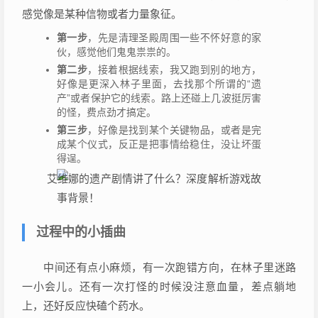
感觉像是某种信物或者力量象征。
第一步
，先是清理圣殿周围一些不怀好意的家
伙，感觉他们鬼鬼祟祟的。
第二步
，接着根据线索，我又跑到别的地方，
好像是更深入林子里面，去找那个所谓的“遗
产”或者保护它的线索。路上还碰上几波挺厉害
的怪，费点劲才搞定。
第三步
，好像是找到某个关键物品，或者是完
成某个仪式，反正是把事情给稳住，没让坏蛋
得逞。
过程中的小插曲
中间还有点小麻烦，有一次跑错方向，在林子里迷路
一小会儿。还有一次打怪的时候没注意血量，差点躺地
上，还好反应快磕个药水。