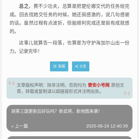
总之
，费不少功夫，总算是把楚伦娜交代的任务给完
成。回去找她交任务的时候，她还挺感激的，说几句感谢
的话。虽然过程有点波折，但能顺利完成还是挺有成就感
的。
这事儿就算告一段落，也算是为守护海加尔山出一份
力。记录完毕！
海报
分享
晋安小号网
文章版权声明：除非注明，否则均为
原创文
章，转载或复制请以超链接形式并注明出处。
胡莱三国更新后好玩吗？新武将、新地图来袭！
« 上一篇
2025-06-24 12:40:39