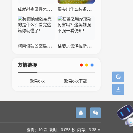
成就战袍属性怎么样？详细数据分析与解读！
屠夫出什么装备厉害？这几个出装让敌人害怕！
柯南侦破凶案靠的是什么？看完这篇你就懂了！
枯萎之壤泽拉斯厉害吗？这英雄强不强一看便知！
友情链接
欧易okx
欧易okx下载
查询：10 次
耗时：0.058 秒
内存：3.38 M