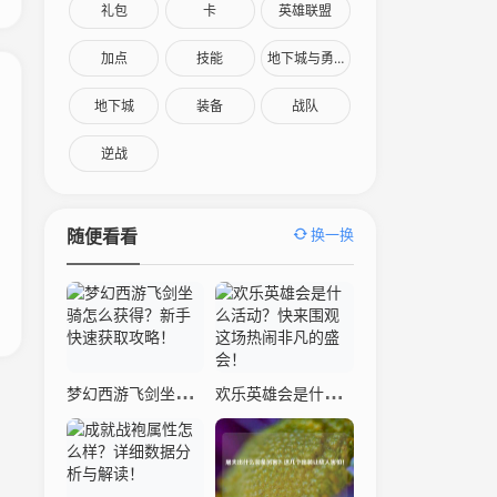
礼包
卡
英雄联盟
加点
技能
地下城与勇士
地下城
装备
战队
逆战
换一换
随便看看
梦幻西游飞剑坐骑怎么获得？新手快速获取攻略！
欢乐英雄会是什么活动？快来围观这场热闹非凡的盛会！