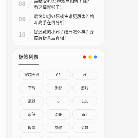
最新版4933游戏盒如何下载？
08
看这篇就够了！
最终幻想vs死或生谁更厉害？格
09
斗高手在线分析！
捉迷藏的小邪子结局怎么样？深
10
度解析背后真相！
标签列表
穿越火线
CF
cf
下载
手游
游戏
武器
lol
LOL
皮肤
DNF
dnf
股票
觉醒
英雄