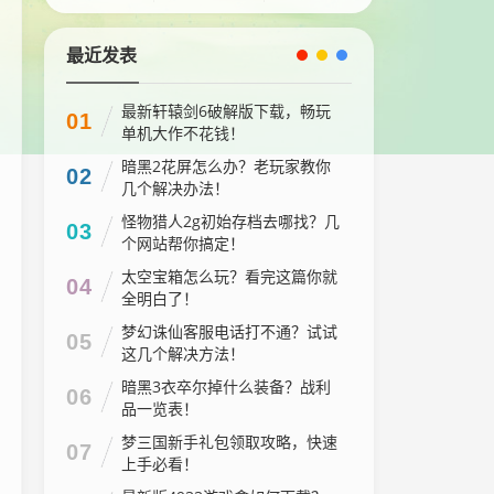
最近发表
最新轩辕剑6破解版下载，畅玩
01
单机大作不花钱！
暗黑2花屏怎么办？老玩家教你
02
几个解决办法！
怪物猎人2g初始存档去哪找？几
03
个网站帮你搞定！
太空宝箱怎么玩？看完这篇你就
04
全明白了！
梦幻诛仙客服电话打不通？试试
05
这几个解决方法！
暗黑3衣卒尔掉什么装备？战利
06
品一览表！
梦三国新手礼包领取攻略，快速
07
上手必看！