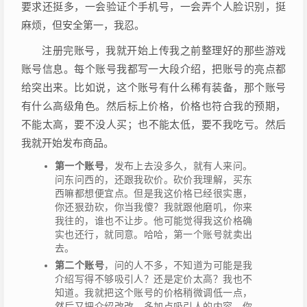
要求还挺多，一会验证个手机号，一会弄个人脸识别，挺
麻烦，但安全第一，我忍。
注册完账号，我就开始上传我之前整理好的那些游戏
账号信息。每个账号我都写一大段介绍，把账号的亮点都
给突出来。比如说，这个账号有什么稀有装备，那个账号
有什么高级角色。然后标上价格，价格也符合我的预期，
不能太高，要不没人买；也不能太低，要不我吃亏。然后
我就开始发布商品。
第一个账号
，发布上去没多久，就有人来问。
问东问西的，还跟我砍价。砍价我理解，买东
西嘛都想便宜点。但是我这价格已经很实惠，
你还狠劲砍，你当我傻？我就跟他磨叽，你来
我往的，谁也不让步。他可能觉得我这价格确
实也还行，就同意。哈哈，第一个账号就卖出
去。
第二个账号
，问的人不多，不知道为可能是我
介绍写得不够吸引人？还是定价太高？我也不
知道。我就把这个账号的价格稍微调低一点，
然后又把介绍改改，多加点吸引人的内容。你