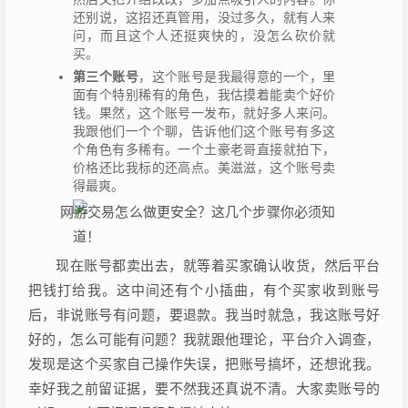
还别说，这招还真管用，没过多久，就有人来
问，而且这个人还挺爽快的，没怎么砍价就
买。
第三个账号
，这个账号是我最得意的一个，里
面有个特别稀有的角色，我估摸着能卖个好价
钱。果然，这个账号一发布，就好多人来问。
我跟他们一个个聊，告诉他们这个账号有多这
个角色有多稀有。一个土豪老哥直接就拍下，
价格还比我标的还高点。美滋滋，这个账号卖
得最爽。
现在账号都卖出去，就等着买家确认收货，然后平台
把钱打给我。这中间还有个小插曲，有个买家收到账号
后，非说账号有问题，要退款。我当时就急，我这账号好
好的，怎么可能有问题？我就跟他理论，平台介入调查，
发现是这个买家自己操作失误，把账号搞坏，还想讹我。
幸好我之前留证据，要不然我还真说不清。大家卖账号的