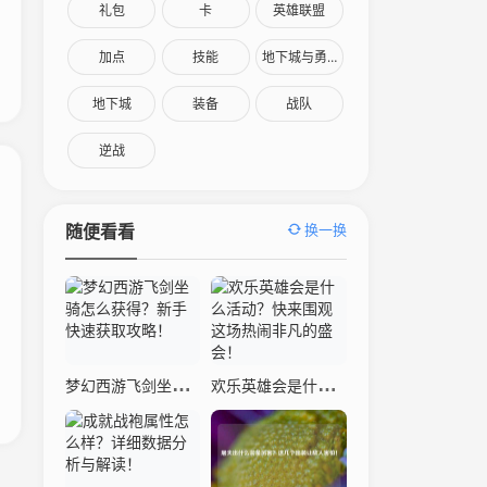
礼包
卡
英雄联盟
加点
技能
地下城与勇士
地下城
装备
战队
逆战
换一换
随便看看
梦幻西游飞剑坐骑怎么获得？新手快速获取攻略！
欢乐英雄会是什么活动？快来围观这场热闹非凡的盛会！