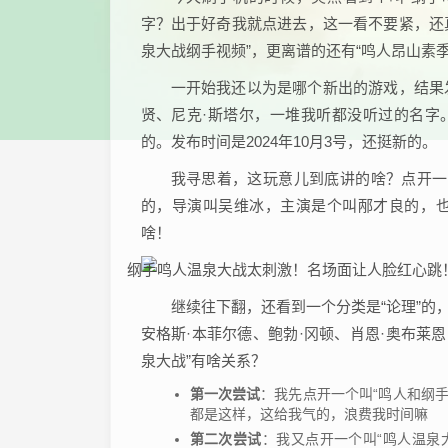
字？出于好奇我就点进去，这一看不要紧，还真
泉大战纲手视频”，更离谱的还有“鸣人昂山素
一开始我还以为是哪个新出的游戏，结果
贤、尼克·斯塔尔，一堆我听都没听过的名字
的。发布时间是2024年10月3号，还挺新的。
我寻思着，这玩意儿到底讲的啥？点开一个
的，导演叫吴维冰，主演是个叫邴才良的，也是
啥！
继续往下翻，还看到一个分类是“论理”的，
安格斯·本菲尔德、鲍勃·冈顿、肖恩·奥布莱
泉大战”有啥关系？
第一次尝试
：我先点开一个叫“鸣人和纲
都是这样，这给我气的，浪费我时间嘛
第二次尝试
：我又点开一个叫“鸣人温泉