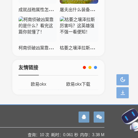
成就战袍属性怎么样？详细数据分析与解读！
屠夫出什么装备厉害？这几个出装让敌人害怕！
柯南侦破凶案靠的是什么？看完这篇你就懂了！
枯萎之壤泽拉斯厉害吗？这英雄强不强一看便知！
友情链接
欧易okx
欧易okx下载
查询：10 次
耗时：0.061 秒
内存：3.38 M