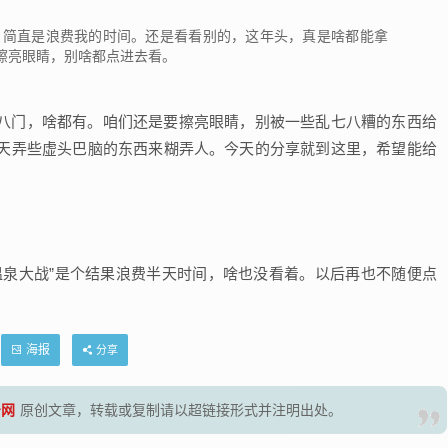
。
，简直是浪费我的时间。还是看看别的，这年头，真是啥都能拿
擦亮眼睛，别啥都点进去看。
八门，啥都有。咱们还是要擦亮眼睛，别被一些乱七八糟的东西给
天弄些虚头巴脑的东西来糊弄人。今天的分享就到这里，希望能给
温泉大战”是个结果浪费半天时间，啥也没看着。以后再也不随便点
海报
分享
号网
原创文章，转载或复制请以超链接形式并注明出处。