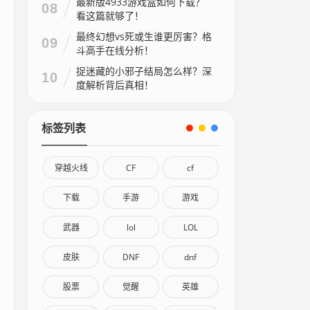
最新版4933游戏盒如何下载？
08
看这篇就够了！
最终幻想vs死或生谁更厉害？格
09
斗高手在线分析！
捉迷藏的小邪子结局怎么样？深
10
度解析背后真相！
标签列表
穿越火线
CF
cf
下载
手游
游戏
武器
lol
LOL
皮肤
DNF
dnf
股票
觉醒
英雄