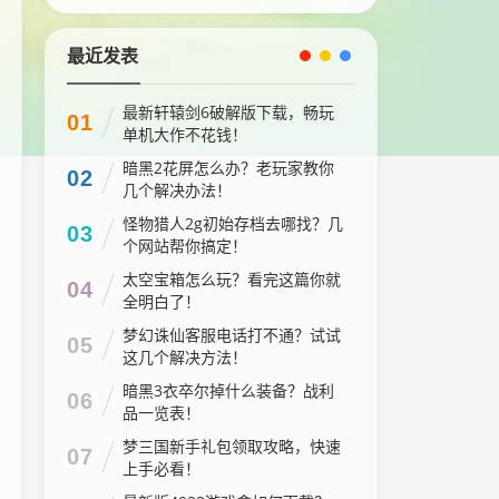
最近发表
最新轩辕剑6破解版下载，畅玩
01
单机大作不花钱！
暗黑2花屏怎么办？老玩家教你
02
几个解决办法！
怪物猎人2g初始存档去哪找？几
03
个网站帮你搞定！
太空宝箱怎么玩？看完这篇你就
04
全明白了！
梦幻诛仙客服电话打不通？试试
05
这几个解决方法！
暗黑3衣卒尔掉什么装备？战利
06
品一览表！
梦三国新手礼包领取攻略，快速
07
上手必看！