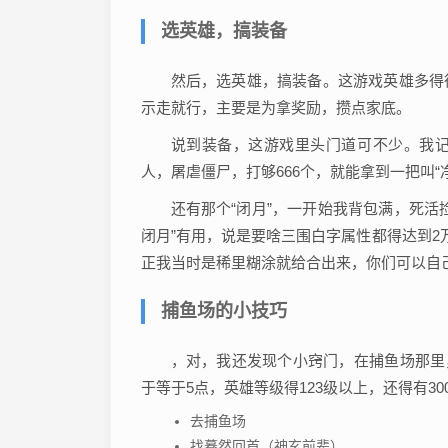
选英雄，搞装备
然后，选英雄，搞装备。这游戏英雄多得
示走就行，主要是为拿奖励，攒点家底。
说到装备，这游戏里头门道可不少。我
人，屠虐僵尸，打够666个，就能拿到一把叫“
还有那个“闭月”，一开始我背包满，死活
闭月”有用，说是要啥三围白字属性都得达到2
正我当时是稀里糊涂就给合出来，你们可以自
捕鱼场的小技巧
，对，我还发现个小窍门，在捕鱼场那里，
于等于5点，英雄等级得123级以上，还得有
去捕鱼场
找蓦然回首（神玄前辈）