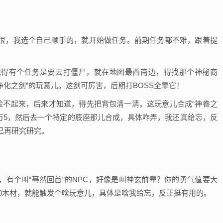
很，我选个自己顺手的，就开始做任务。前期任务都不难，跟着提
记得有个任务是要去打僵尸，就在地图最西南边，得找那个神秘商
净化之剑”的玩意儿。这剑可厉害，后期打BOSS全靠它！
捡不起来，后来才知道，得先把背包清一清。这玩意儿合成“神眷之
万5，然后去一个特定的底座那儿合成，具体咋弄，我还真给忘，反
己再研究研究。
有个叫“蓦然回首”的NPC，好像是叫神玄前辈？你的勇气值要大
300木材，就能触发个啥玩意儿，具体是啥我给忘，反正挺有用的。