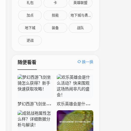
礼包
卡
英雄联盟
加点
技能
地下城与勇士
地下城
装备
战队
逆战
换一换
随便看看
梦幻西游飞剑坐骑怎么获得？新手快速获取攻略！
欢乐英雄会是什么活动？快来围观这场热闹非凡的盛会！