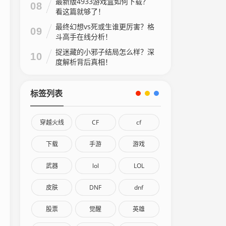
最新版4933游戏盒如何下载？
08
看这篇就够了！
最终幻想vs死或生谁更厉害？格
09
斗高手在线分析！
捉迷藏的小邪子结局怎么样？深
10
度解析背后真相！
标签列表
穿越火线
CF
cf
下载
手游
游戏
武器
lol
LOL
皮肤
DNF
dnf
股票
觉醒
英雄