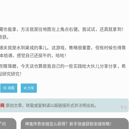
藏也能拿，方法就是往地图左上角点右键。我试试，还真就拿到！
收获。
通关就是水到渠成的事儿。这游戏，策略很重要，但有时候也得靠
版本给通，感觉自己还挺牛的，哈哈！
欢瞎琢磨，今天这也算是我自己的一些实践给大伙儿分享分享，希
起研究研究！
海报
分享
号网
原创文章，转载或复制请以超链接形式并注明出处。
了问
神鬼传奇坐骑怎么获得？新手快速获取坐骑攻略！