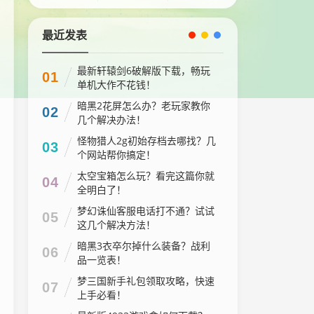
最近发表
最新轩辕剑6破解版下载，畅玩
01
单机大作不花钱！
暗黑2花屏怎么办？老玩家教你
02
几个解决办法！
怪物猎人2g初始存档去哪找？几
03
个网站帮你搞定！
太空宝箱怎么玩？看完这篇你就
04
全明白了！
梦幻诛仙客服电话打不通？试试
05
这几个解决方法！
暗黑3衣卒尔掉什么装备？战利
06
品一览表！
梦三国新手礼包领取攻略，快速
07
上手必看！