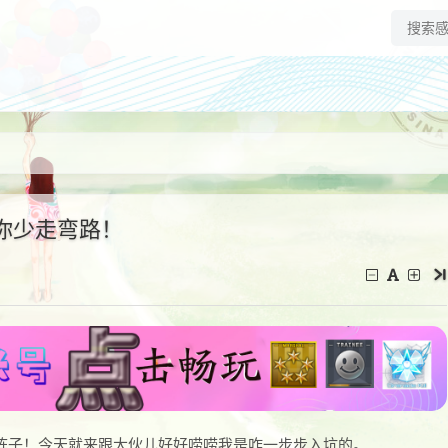
你少走弯路！
阵子！今天就来跟大伙儿好好唠唠我是咋一步步入坑的。