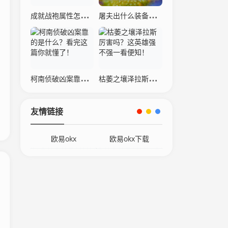
成就战袍属性怎么样？详细数据分析与解读！
屠夫出什么装备厉害？这几个出装让敌人害怕！
柯南侦破凶案靠的是什么？看完这篇你就懂了！
枯萎之壤泽拉斯厉害吗？这英雄强不强一看便知！
友情链接
欧易okx
欧易okx下载