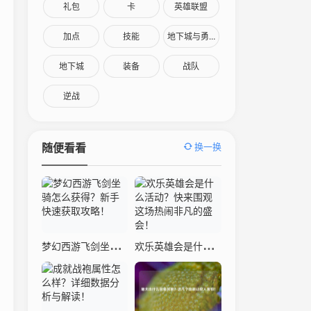
礼包
卡
英雄联盟
加点
技能
地下城与勇士
地下城
装备
战队
逆战
换一换
随便看看
梦幻西游飞剑坐骑怎么获得？新手快速获取攻略！
欢乐英雄会是什么活动？快来围观这场热闹非凡的盛会！