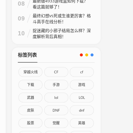
最新版4933游戏盒如何下载？
08
看这篇就够了！
最终幻想vs死或生谁更厉害？格
09
斗高手在线分析！
捉迷藏的小邪子结局怎么样？深
10
度解析背后真相！
标签列表
穿越火线
CF
cf
下载
手游
游戏
武器
lol
LOL
皮肤
DNF
dnf
股票
觉醒
英雄