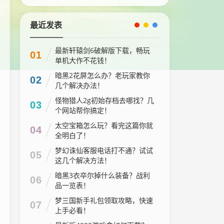
最近发表
最新轩辕剑6破解版下载，畅玩
01
单机大作不花钱！
暗黑2花屏怎么办？老玩家教你
02
几个解决办法！
怪物猎人2g初始存档去哪找？几
03
个网站帮你搞定！
太空宝箱怎么玩？看完这篇你就
04
全明白了！
梦幻诛仙客服电话打不通？试试
05
这几个解决方法！
暗黑3衣卒尔掉什么装备？战利
06
品一览表！
梦三国新手礼包领取攻略，快速
07
上手必看！