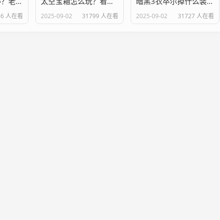
暗黑2花屏怎么办？老玩家教你几个解决办法！
太空宝箱怎么玩？看完这篇你就全明白了！
暗黑3衣卒尔掉什么装备？战利品一览表！
56 人在看
2025-09-02
31799 人在看
2025-09-02
31727 人在看