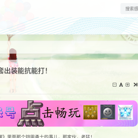
套出装能抗能打！
耀》里面那个铠甲勇士的事儿，那家伙，老猛！