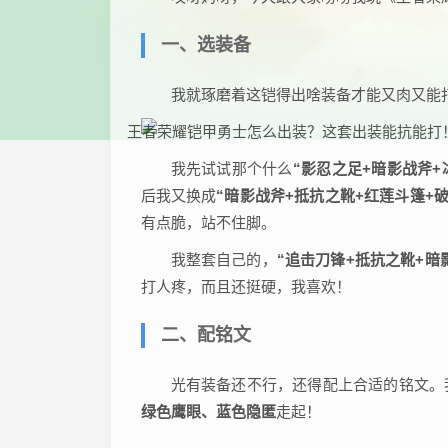
一、选装备
我就琢磨着这铠得出啥装备才能又肉又能
我先试试那个什么
“影忍之足+暗影战斧+
后我又换成
“暗影战斧+抵抗之靴+红莲斗篷+
有点脆，站不住脚。
我整套自己的，
“追击刀锋+抵抗之靴+暗
打人疼，而且还挺硬，我喜欢！
二、配铭文
光有装备还不行，还得配上合适的铭文。
绿色鹰眼、蓝色隐匿
走起！