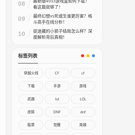
最新版4933游戏盒如何下载？
08
看这篇就够了！
最终幻想vs死或生谁更厉害？格
09
斗高手在线分析！
捉迷藏的小邪子结局怎么样？深
10
度解析背后真相！
标签列表
穿越火线
CF
cf
下载
手游
游戏
武器
lol
LOL
皮肤
DNF
dnf
股票
觉醒
英雄