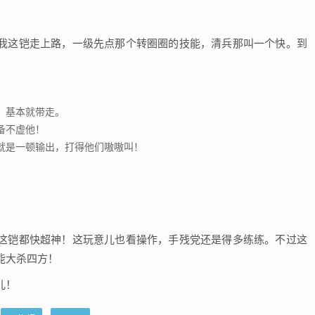
我这铠走上路，一级先点那个转圈圈的技能，清兵那叫一个快。到
，基本就带走。
备不虚他！
就是一顿输出，打得他们嗷嗷叫！
这铠都快超神！这玩意儿也看操作，手残党还是得多练练。不过这
能大杀四方！
儿！