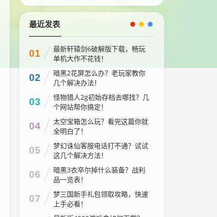
最近发表
最新轩辕剑6破解版下载，畅玩
01
单机大作不花钱！
暗黑2花屏怎么办？老玩家教你
02
几个解决办法！
怪物猎人2g初始存档去哪找？几
03
个网站帮你搞定！
太空宝箱怎么玩？看完这篇你就
04
全明白了！
梦幻诛仙客服电话打不通？试试
05
这几个解决方法！
暗黑3衣卒尔掉什么装备？战利
06
品一览表！
梦三国新手礼包领取攻略，快速
07
上手必看！