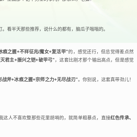
打。看半天那些推荐，说什么的都有，脑瓜子嗡嗡的。
冰痕之握+不祥征兆/魔女+复活甲”
的，感觉还行，但总觉得差点然
破灭君主+振兴之铠+破甲弓”
，这套比刚才那个输出高点，但是感觉
影战斧+冰痕之握+宗师之力+无尽战刃”
。你别说，这套真带劲儿！
我这人不喜欢整那些花里胡哨的，就简单粗暴点，直接
红色传承、