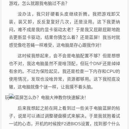
游戏，怎么就跟我电脑过不去？
没办法，我只好硬着头皮继续折腾。我把游戏卸又
装，装又卸，反反复复好几次，还是没用。这下我更纳
闷，难不成是我的显卡驱动太老？于是我又屁颠屁颠地跑
去更新显卡驱动，结果你猜怎么着？还是蓝屏！我当时就
感觉像吃苍蝇一样难受，这电脑是存心跟我作对！
这时候我想起来，会不会是电脑配置不够？但是想想
也不对，我这电脑虽然不是啥顶配，但玩个DNF还是绰绰
有余的。不过为保险起见，我还是检查一下内存和CPU的
使用情况，发现也没啥异常，资源都够用。这下我彻底没
辙，这电脑就像个谜一样，让我摸不着头脑。
后来我想起之前在网上看到过一些关于电脑蓝屏的帖
子，说是可以通过调整硬盘模式来解决。于是我就抱着试
一试的心态，开机的时候按F2进BIOS设置，找到那个什么