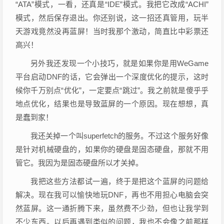
“ATA”模式，一看，还真是“IDE”模式。我把它改成“ACHI”
模式，然后保存退出。你还别说，这一招还真管用，玩半
天游戏竟然没再蓝屏！当时我那个激动，简直比中彩票还
高兴！
另外我还发现一个小技巧，就是如果你是用WeGame
平台启动DNF的话，它会弹出一个深度优化的提示，这时
候你千万别点“优化”，一定要点“跳过”。我之前就是傻乎乎
地点优化，结果也是导致蓝屏的一个原因。现在想想，真
是蠢到家！
我还关掉一个叫superfetch的服务。不过这个服务好像
是针对机械硬盘的，如果你的硬盘是固态硬盘，那就不用
管它。我因为是固态硬盘所以才关掉。
我把这些方法都试一遍，终于是把这个蓝屏的问题给
解决。现在我可以愉快地玩DNF，再也不用担心电脑会突
然蓝屏。这一通折腾下来，虽然费不少劲，但也让我学到
不少东西。以后再遇到类似的问题，我也不会像之前那样