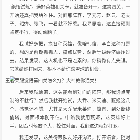
“绝悟试炼”。选好英雄和关卡，就准备开干。这第四关，一
开始还真把我给难住。对面那阵容，李元芳、赵云、老夫
子、貂蝉、张飞，一看就不好惹。我寻思着，这直接硬刚
肯定不行，得动动脑子。
我试好多把，换各种英雄，像啥韩信、李白这种打野
的，想的是前期抓抓人，搞点优势，然后等级经济碾压过
去。结果发现，这人机也不是吃素的，你稍微有点失误，
它就给你打回来，根本不给你滚雪球的机会。
后来我就琢磨，这关能看到对面的阵容，那我选点克
制的不就行？然后我就开始试，大乔、米莱迪、甄姬这几
个，感觉还不错。尤其是大乔配米莱迪，简直，到处断线
偷塔，对面根本防不住。中路我就用甄姬，这英雄好上
手，团战时候放个大，控住对面，我们这边就好打多。
我还发现，这关得跟队友好好沟通，打开语音，随时