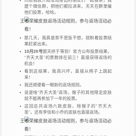
然后我就开始发动身边的朋友们一起投票，我
建个微信群，把他们都拉进来，天天在群里催
他们投票，哈哈。
那几天，我真是茶不思饭不想，就盼着投票结
果赶紧出来。
10月20号
那天终于等到！官方公布投票结果，
“齐天大圣”的票数排在前三！直接获得返场的
机会！
看到这结果，我高兴坏，直接从椅子上跳起
来！
我还顺便看一眼新的返场规则。
说是啥“齐天大圣”返场，猴子的其他限定皮肤
就不能再参加下一年的投票。
这回总共返场六款皮肤，除猴子的“齐天大
圣”，还有李信和小乔的皮肤也直接返场。