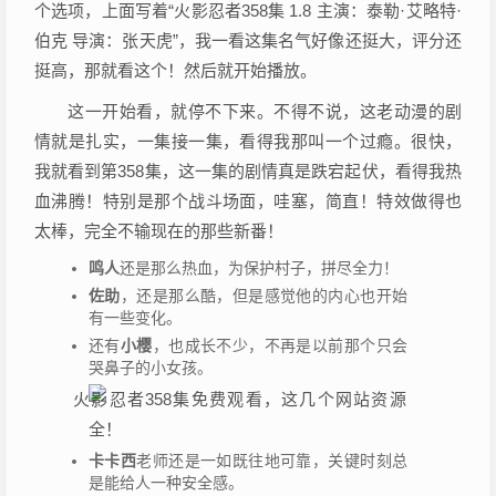
个选项，上面写着“火影忍者358集 1.8 主演：泰勒·艾略特·
伯克 导演：张天虎”，我一看这集名气好像还挺大，评分还
挺高，那就看这个！然后就开始播放。
这一开始看，就停不下来。不得不说，这老动漫的剧
情就是扎实，一集接一集，看得我那叫一个过瘾。很快，
我就看到第358集，这一集的剧情真是跌宕起伏，看得我热
血沸腾！特别是那个战斗场面，哇塞，简直！特效做得也
太棒，完全不输现在的那些新番！
鸣人
还是那么热血，为保护村子，拼尽全力！
佐助
，还是那么酷，但是感觉他的内心也开始
有一些变化。
还有
小樱
，也成长不少，不再是以前那个只会
哭鼻子的小女孩。
卡卡西
老师还是一如既往地可靠，关键时刻总
是能给人一种安全感。