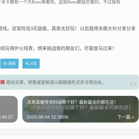
个关卡都有一个大Boss等着你。这些Boss都挺厉害的，不过我有
游戏。这冒险岛3无敌版，真是太好玩！以后我得多跟大伙分享分享
。
已经玩得炉火纯青，想来挑战我的朋友们，尽管放马过来！
海报
分享
号网
原创文章，转载或复制请以超链接形式并注明出处。
！
洛奇英雄传资料站哪个好？最新最全的都在这！
:45:27
2025-08-04 22:35:06
下一篇 »