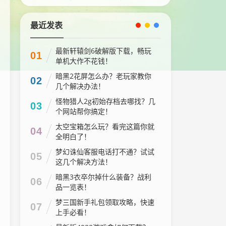
最近发表
最新轩辕剑6破解版下载，畅玩
01
单机大作不花钱！
暗黑2花屏怎么办？老玩家教你
02
几个解决办法！
怪物猎人2g初始存档去哪找？几
03
个网站帮你搞定！
太空宝箱怎么玩？看完这篇你就
04
全明白了！
梦幻诛仙客服电话打不通？试试
05
这几个解决方法！
暗黑3衣卒尔掉什么装备？战利
06
品一览表！
梦三国新手礼包领取攻略，快速
07
上手必看！