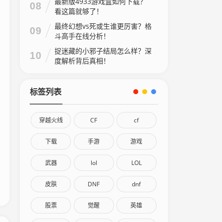
最新版4933游戏盒如何下载？
08
看这篇就够了！
最终幻想vs死或生谁更厉害？格
09
斗高手在线分析！
捉迷藏的小邪子结局怎么样？深
10
度解析背后真相！
标签列表
穿越火线
CF
cf
下载
手游
游戏
武器
lol
LOL
皮肤
DNF
dnf
股票
觉醒
英雄