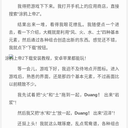
我得把游戏下下来。我打开手机上的应用商店，直接
搜索“涂鸦上帝2”。
结果出来一堆，看得我眼花缭乱。我随便点一个进
去，看一下介绍，大概就是利用“风、火、水、土”四种基本
元素，然后通过各种组合创造出新的东西。感觉还不错，
我就点下“下载”按钮。
等一会儿，游戏下好，我迫不及待地点开图标。进入
游戏后，熟悉的界面，还是那四个基本元素，不过画面比
以前精致不少。
我先试着把“火”和“土”拖到一起，
Duang！
出来“岩
浆”！
然后我又把“水”和“土”放一起，
Duang！
出来“沼泽”！
还挺上头！我就这么瞎琢磨，乱点鸳鸯谱，各种组合