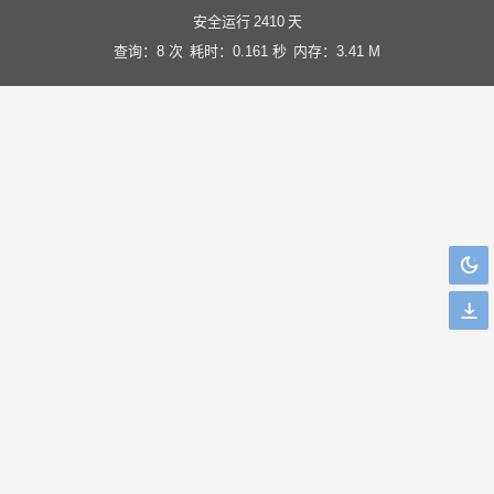
安全运行
2410
天
查询：8 次
耗时：0.161 秒
内存：3.41 M